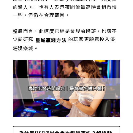
的驚人。」也有人表示夜間流量高時會稍微慢
一些，但仍在合理範圍。
整體而言，此速度已經是業界前段班，也讓不
少愛研究
的玩家更願意投入優
星城贏錢方法
塔娛樂城。