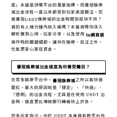
度」永遠是評價平台的重要指標。而優塔娛樂
城出金流程一直以來都受到玩家高度關注。究
竟優塔
娛樂城的出金時間到底快不快？
USDT
真的有人幾分鐘內就入帳嗎？本篇將帶你深入
解析實測心得、玩家分享、以及使用
tu
網頁版
操作時的關鍵細節，讓你在娛樂、投注之外，
也能更安心掌控資金。
優塔娛樂城出金速度為何備受矚目？
在眾多娛樂平台中，
之所以能快速
優塔娛樂城
竄紅，最大的原因就是「穩定」、「快速」、
「透明」的出金流程。尤其是在使用 USDT 出
金時，速度更比傳統銀行轉帳快上許多。
許多玩家指出，由於 USDT 本身具有跨平台快