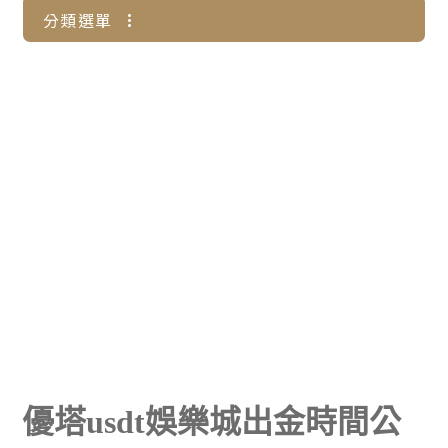
分類選單
全部文章
優塔娛樂城出金
優塔usdt娛樂城出金時間公