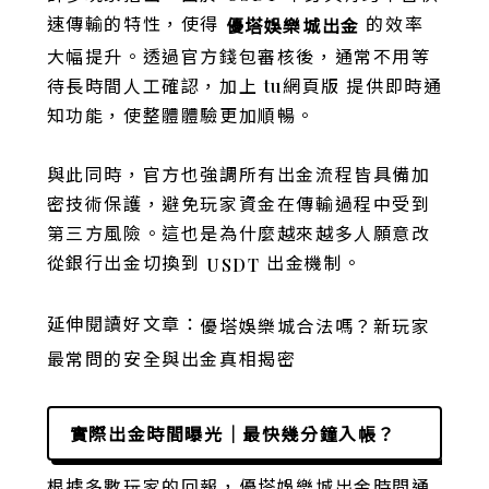
速傳輸的特性，使得
的效率
優塔娛樂城出金
大幅提升。透過官方錢包審核後，通常不用等
待長時間人工確認，加上 tu網頁版 提供即時通
知功能，使整體體驗更加順暢。
與此同時，官方也強調所有出金流程皆具備加
密技術保護，避免玩家資金在傳輸過程中受到
第三方風險。這也是為什麼越來越多人願意改
從銀行出金切換到
出金機制。
USDT
延伸閱讀好文章：
優塔娛樂城合法嗎？新玩家
最常問的安全與出金真相揭密
實際出金時間曝光｜最快幾分鐘入帳？
根據多數玩家的回報，優塔娛樂城出金時間通